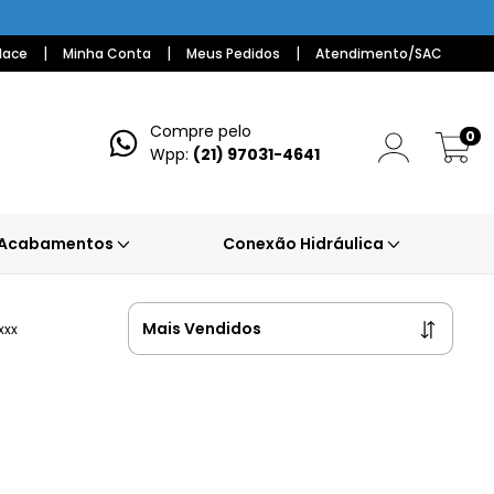
|
|
|
lace
Minha Conta
Meus Pedidos
Atendimento/SAC
Compre pelo
0
Wpp:
(21) 97031-4641
Acabamentos
Conexão Hidráulica
xxx