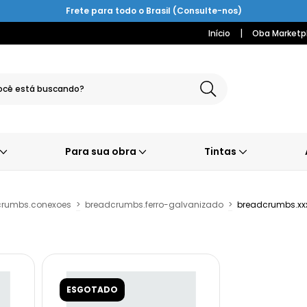
Frete para todo o Brasil (Consulte-nos)
|
Início
Oba Marketp
Para sua obra
Tintas
crumbs.conexoes
>
breadcrumbs.ferro-galvanizado
>
breadcrumbs.xx
ESGOTADO