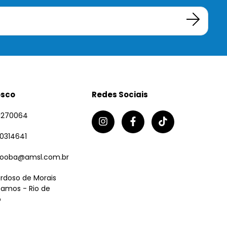
osco
Redes Sociais
1270064
70314641
tooba@amsl.com.br
rdoso de Morais
Ramos - Rio de
o