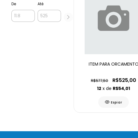
De
Até
ITEM PARA ORCAMENT
R$525,00
R$577,50
12
x de
R$54,01
Espiar