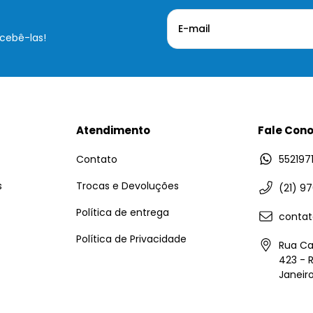
cebê-las!
Atendimento
Fale Con
Contato
552197
s
Trocas e Devoluções
(21) 9
Política de entrega
conta
Política de Privacidade
Rua Ca
423 - 
Janeir