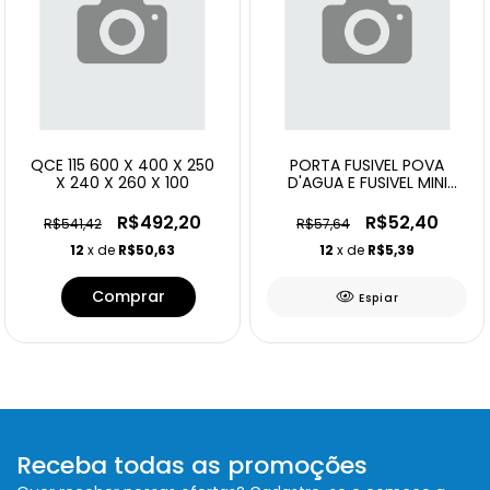
QCE 115 600 X 400 X 250
PORTA FUSIVEL POVA
X 240 X 260 X 100
D'AGUA E FUSIVEL MINI
LAMINA 15A AZUL
R$492,20
R$52,40
R$541,42
R$57,64
12
x de
R$50,63
12
x de
R$5,39
Espiar
Receba todas as promoções