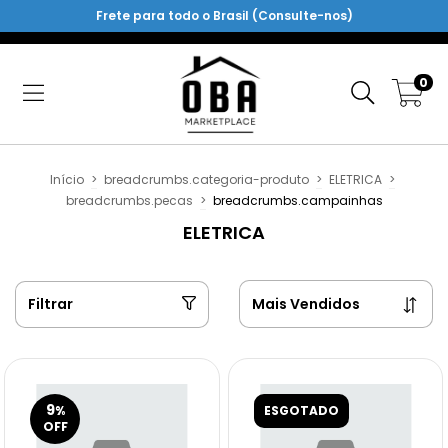
Frete para todo o Brasil (Consulte-nos)
0
Início
>
breadcrumbs.categoria-produto
>
ELETRICA
>
breadcrumbs.pecas
>
breadcrumbs.campainhas
ELETRICA
Filtrar
9
%
ESGOTADO
OFF